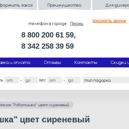
оформить заказ
Преимущества
Для дилер
заказать звонок
телефон в городе
Пермь
8 800 200 61 59,
8 342 258 39 59
вка и оплата
Отзывы
Контакты
Скидки 
ть
вес
-
-
Рюкзак "Роботишка" цвет сиреневый
шка" цвет сиреневый