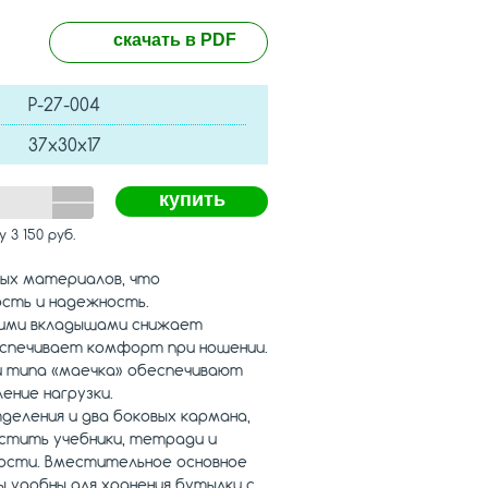
скачать в PDF
Р-27-004
37х30х17
купить
му
3 150
руб.
ных материалов, что
ость и надежность.
кими вкладышами снижает
беспечивает комфорт при ношении.
и типа «маечка» обеспечивают
ение нагрузки.
деления и два боковых кармана,
стить учебники, тетради и
ости. Вместительное основное
 удобны для хранения бутылки с