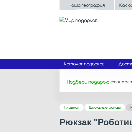
Наша география
Как 
Каталог подарков
Доста
Подбери подарок:
стоимос
Главная
Школьные ранцы
Рюкзак "Роботи