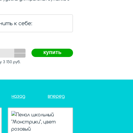
нить к себе:
купить
му
3 150
руб.
назад
вперед
t
hit