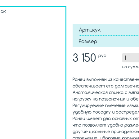
Артикул
Размер
3 150
руб.
на сум
Ранец выполнен из качествен
обеспечивает его долговечн
Анатомическая спинка с мяг
нагрузку на позвоночник и о
Регулируемые плечевые лямк
удобную посадку и распредел
Ранец имеет два основных от
что позволяет удобно разме
другие школьные принадлежн
отделение и боковые карманы