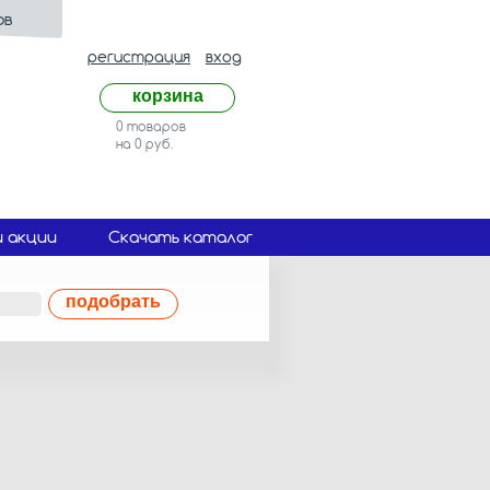
ов
регистрация
вход
корзина
0 товаров
на 0 руб.
и акции
Скачать каталог
подобрать