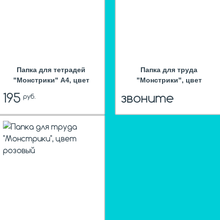
Папка для тетрадей
Папка для труда
"Монстрики" А4, цвет
"Монстрики", цвет
оранжевый
оранжевый
195
звоните
руб.
hit