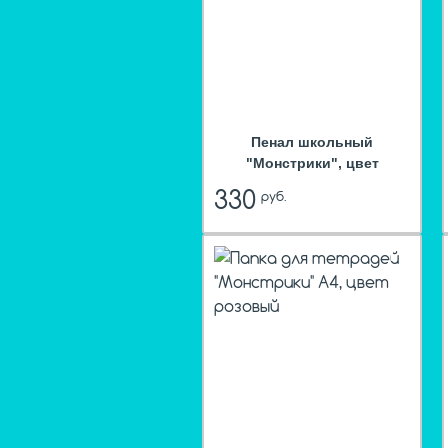
Пенал школьный
"Монстрики", цвет
оранжевый
330
руб.
hit