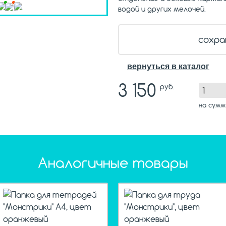
водой и других мелочей.
сохра
вернуться в каталог
3 150
руб.
на сум
Аналогичные товары
hit
hi