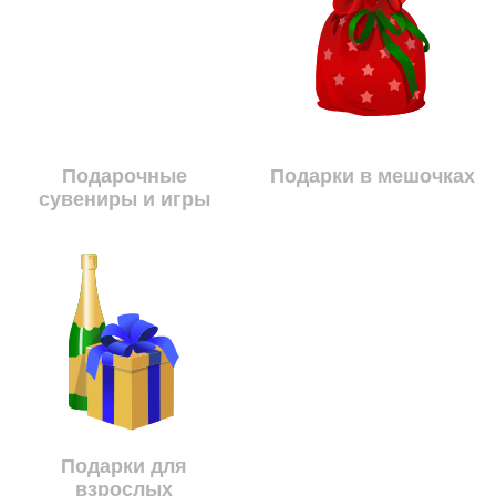
Подарочные
Подарки в мешочках
сувениры и игры
Подарки для
взрослых