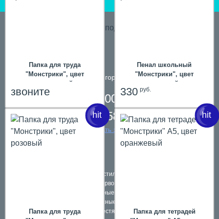
hit
Папка для труда
Пенал школьный
"Монстрики", цвет
"Монстрики", цвет
телефон в городе
Пермь
оранжевый
розовый
звоните
330
руб.
8 800 200 61 59,
8 342 258 39 59
заказать звонок
Подарки в текстильной упаковке
Наборы первоклассников
Школьные ранцы
Комплексные подарки
Папка для труда
Подарки в жестяной упаковке
Папка для тетрадей