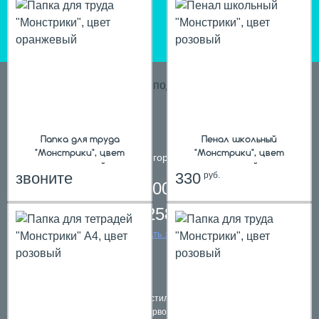
hit
Папка для труда
Пенал школьный
"Монстрики", цвет
"Монстрики", цвет
телефон в городе
Пермь
оранжевый
розовый
звоните
330
руб.
8 800 200 61 59,
8 342 258 39 59
заказать звонок
Подарки в текстильной упаковке
Наборы первоклассников