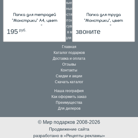
Школьные ранцы
Комплексные подарки
Папка для тетрадей
Папка для труда
Подарки в жестяной упаковке
"Монстрики" А4, цвет
"Монстрики", цвет
Подарки в картонной упаковке
розовый
розовый
Подарочные сувениры и игры
195
звоните
руб.
hit
Подарки в мешочках
Подарки для взрослых
Главная
Каталог подарков
Доставка и оплата
Отзывы
Контакты
Скидки и акции
Скачать каталог
Наша география
Как оформить заказ
Преимущества
Для дилеров
© Мир подарков 2008-2026
Продвижение сайта
разработано в «Рецепты рекламы»