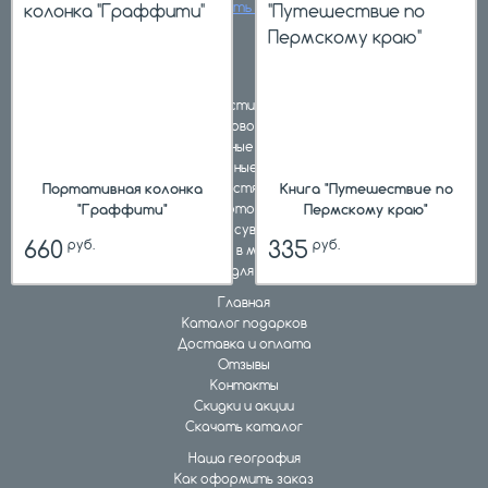
заказать звонок
Подарки в текстильной упаковке
Наборы первоклассников
Школьные ранцы
hit
Комплексные подарки
Портативная колонка
Книга "Путешествие по
Подарки в жестяной упаковке
"Граффити"
Пермскому краю"
Подарки в картонной упаковке
Подарочные сувениры и игры
660
335
руб.
руб.
Подарки в мешочках
Подарки для взрослых
Главная
Каталог подарков
Доставка и оплата
Отзывы
Контакты
Скидки и акции
Скачать каталог
Наша география
Как оформить заказ