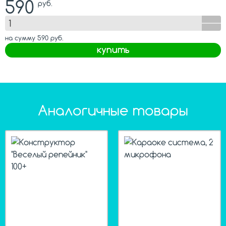
590
руб.
на сумму
590
руб.
купить
Аналогичные товары