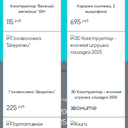
Конструктор "Веселый
Караоке система, 2
репейник" 100+
микрофона
115
695
руб.
руб.
hit
Головоломка "Шнурочки"
3D Конструктор - елочная
игрушка лошадка 2025
телефон в городе
Пермь
225
звоните
руб.
8 800 200 61 59,
8 342 258 39 59