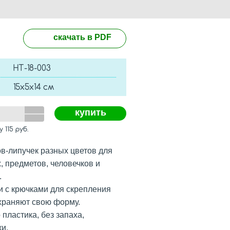
скачать в PDF
HT-18-003
15х5х14 см
купить
му
115
руб.
в-липучек разных цветов для
, предметов, человечков и
.
и с крючками для скрепления
храняют свою форму.
пластика, без запаха,
и.