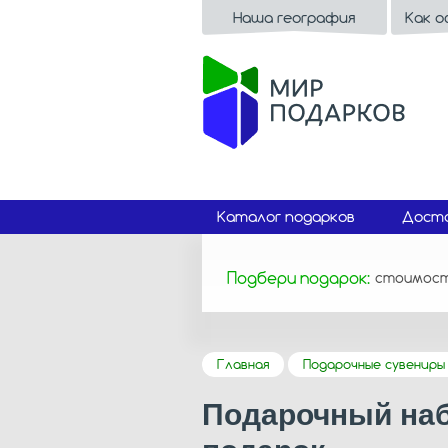
Наша география
Как 
Каталог подарков
Доста
Подбери подарок:
стоимос
Главная
Подарочные сувениры 
Подарочный наб