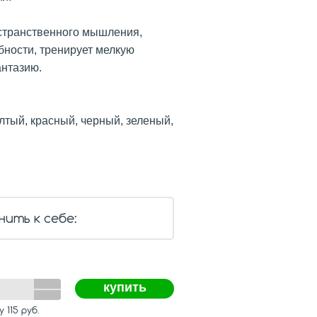
странственного мышления,
бности, тренирует мелкую
антазию.
лтый, красный, черный, зеленый,
нить к себе:
купить
му
115
руб.