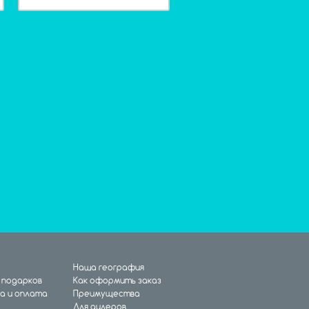
Наша география
 подарков
Как оформить заказ
а и оплата
Преимущества
Для дилеров