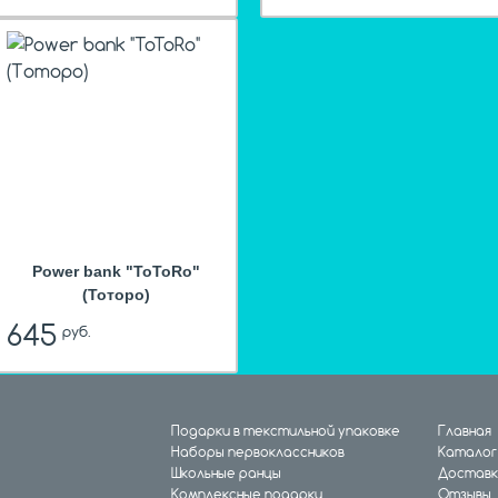
hit
Power bank "ToToRo"
(Тоторо)
645
руб.
Подарки в текстильной упаковке
Главная
Наборы первоклассников
Каталог
Школьные ранцы
Доставк
Комплексные подарки
Отзывы