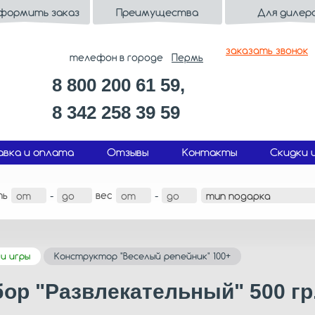
оформить заказ
Преимущества
Для дилер
заказать звонок
телефон в городе
Пермь
8 800 200 61 59,
8 342 258 39 59
вка и оплата
Отзывы
Контакты
Скидки 
ть
вес
-
-
и игры
Конструктор "Веселый репейник" 100+
ор "Развлекательный" 500 гр