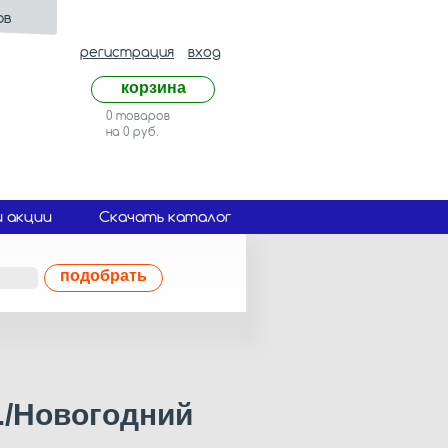
ов
регистрация
вход
корзина
0 товаров
на 0 руб.
и акции
Скачать каталог
подобрать
./Новогодний