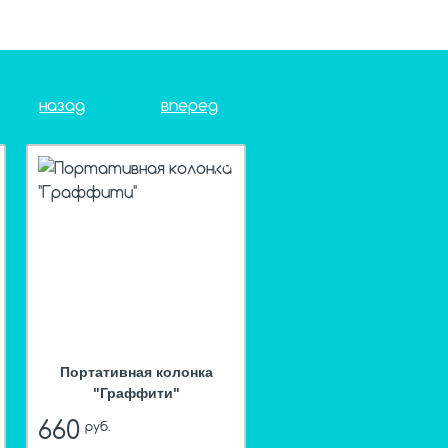
назад
вперед
t
hit
Портативная колонка
"Граффити"
660
руб.