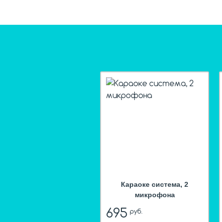
hit
Караоке система, 2
микрофона
695
руб.