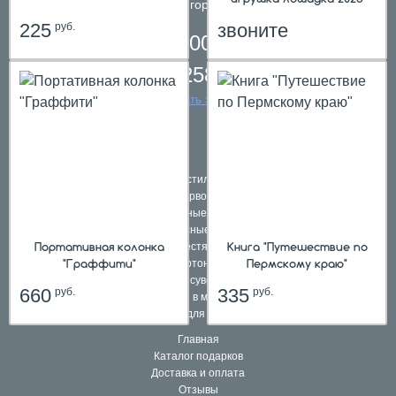
телефон в городе
Пермь
225
звоните
руб.
8 800 200 61 59,
8 342 258 39 59
заказать звонок
Подарки в текстильной упаковке
Наборы первоклассников
Школьные ранцы
Комплексные подарки
Портативная колонка
Книга "Путешествие по
Подарки в жестяной упаковке
hit
"Граффити"
Пермскому краю"
Подарки в картонной упаковке
Подарочные сувениры и игры
660
335
руб.
руб.
Подарки в мешочках
Подарки для взрослых
Главная
Каталог подарков
Доставка и оплата
Отзывы