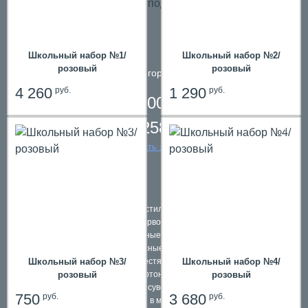
hit
Школьный набор №1/
Школьный набор №2/
розовый
розовый
телефон в городе
Пермь
4 260
1 290
руб.
руб.
8 800 200 61 59,
8 342 258 39 59
заказать звонок
Подарки в текстильной упаковке
Наборы первоклассников
Школьные ранцы
Комплексные подарки
Школьный набор №3/
Школьный набор №4/
Подарки в жестяной упаковке
розовый
розовый
Подарки в картонной упаковке
hit
Подарочные сувениры и игры
750
3 680
руб.
руб.
Подарки в мешочках