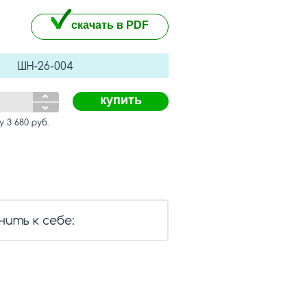
скачать в PDF
ШН-26-004
купить
му
3 680
руб.
нить к себе: