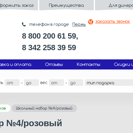
оформить заказ
Преимущества
Для дилер
заказать звонок
телефон в городе
Пермь
8 800 200 61 59,
8 342 258 39 59
вка и оплата
Отзывы
Контакты
Скидки 
ть
вес
-
-
ков
Школьный набор №4/розовый
р №4/розовый