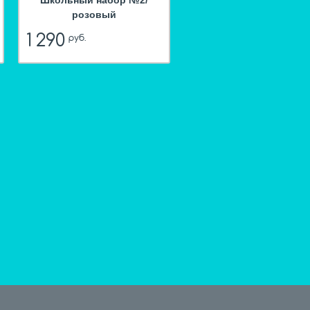
Школьный набор №2/
розовый
1 290
руб.