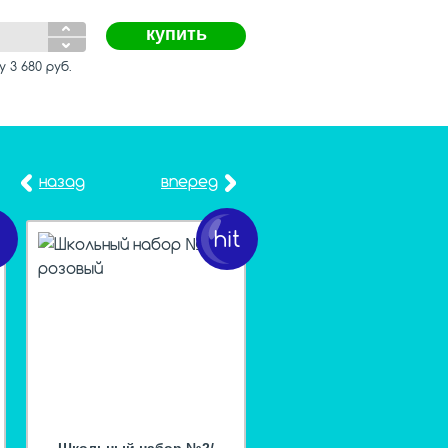
купить
му
3 680
руб.
назад
вперед
t
hit