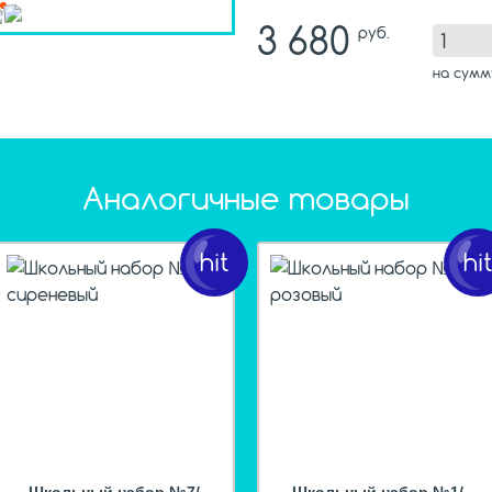
3 680
руб.
на сум
Аналогичные товары
hit
hi