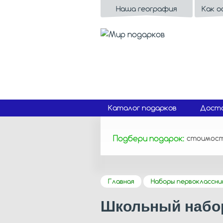
Наша география
Как 
Каталог подарков
Доста
Подбери подарок:
стоимос
Главная
Наборы первоклассни
Школьный набо