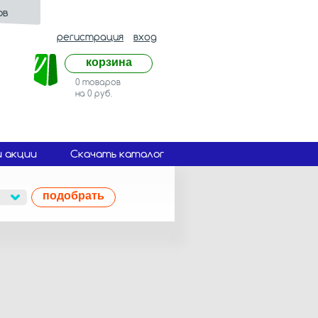
ов
регистрация
вход
корзина
0 товаров
на 0 руб.
и акции
Скачать каталог
подобрать