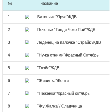
№
название
1
Батончик "Ярче"/КДВ
2
Печенье "Тонди Чоко Пай"/КДВ
3
Леденец на палочке "Страйк"/КДВ
4
"Ну-ка отними"/Красный Октябрь
5
"Глэйс"/КДВ
6
"Живинка"/Конти
7
"Неженка"/Красный октябрь
8
"Жу Жалка"/ Сладуница