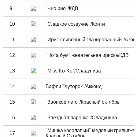
9
"Чио рио"/КДВ
10
"Сладкое созвучие"/Конти
11
"Ирис сливочный глазированный"/Азов
12
"Нота бум" жевательная ириска/КДВ
13
"Miss Ko-Ko"/Сладуница
14
Вафли "Хуторок"/Акконд
15
"Звонкое лето"/Красный октябрь
16
"Звёздная парочка"/Сладуница
"Мишка косолапый" медовый грильяж/
17
Красный Октябрь