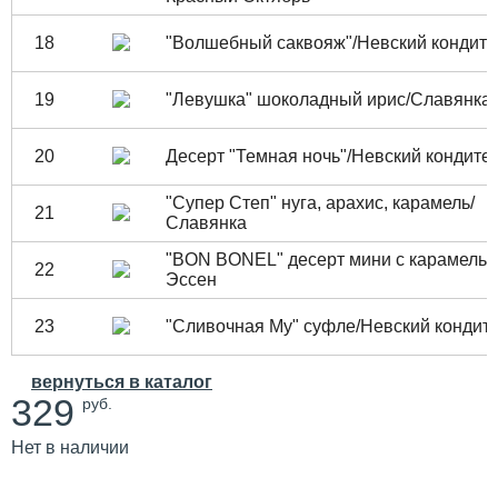
18
"Волшебный саквояж"/Невский кондите
19
"Левушка" шоколадный ирис/Славянка
20
Десерт "Темная ночь"/Невский кондите
"Супер Степ" нуга, арахис, карамель/
21
Славянка
"BON BONEL" десерт мини с карамелью
22
Эссен
23
"Сливочная Му" суфле/Невский кондит
вернуться в каталог
329
руб.
Нет в наличии