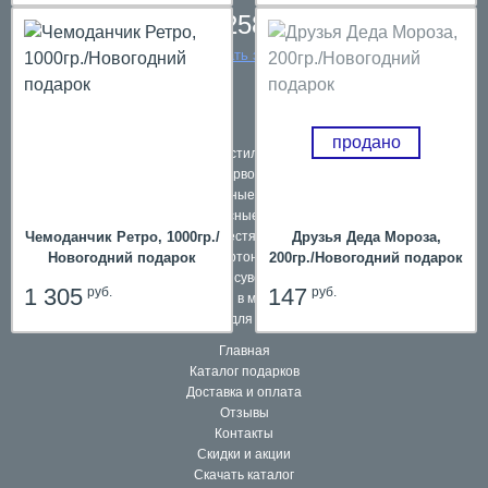
8 342 258 39 59
заказать звонок
продано
Подарки в текстильной упаковке
Наборы первоклассников
Школьные ранцы
Комплексные подарки
Чемоданчик Ретро, 1000гр./
Подарки в жестяной упаковке
Друзья Деда Мороза,
Новогодний подарок
Подарки в картонной упаковке
200гр./Новогодний подарок
Подарочные сувениры и игры
1 305
147
руб.
руб.
Подарки в мешочках
Подарки для взрослых
Главная
Каталог подарков
Доставка и оплата
Отзывы
Контакты
Скидки и акции
Скачать каталог