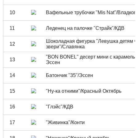
10
Вафельные трубочки "Mis Nat"/Владком
11
Леденец на палочке "Страйк"/КДВ
Шоколадная фигурка "Левушка детям ч
12
звери"/Славянка
"BON BONEL" десерт мини с карамелью
13
Эссен
14
Батончик "35"/Эссен
15
"Ну-ка отними"/Красный Октябрь
16
"Глэйс"/КДВ
17
"Живинка"/Конти