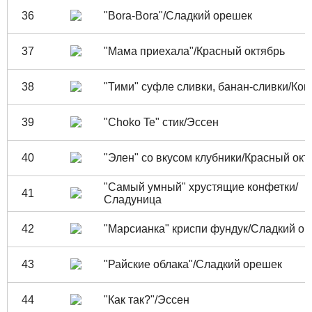
36
"Bora-Bora"/Сладкий орешек
37
"Мама приехала"/Красный октябрь
38
"Тими" суфле сливки, банан-сливки/Кон
39
"Choko Te" стик/Эссен
40
"Элен" со вкусом клубники/Красный окт
"Самый умный" хрустящие конфетки/
41
Сладуница
42
"Марсианка" криспи фундук/Сладкий о
43
"Райские облака"/Сладкий орешек
44
"Как так?"/Эссен