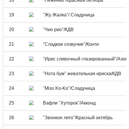
18
"Неженка"/Красный октябрь
19
"Жу Жалка"/ Сладуница
20
"Чио рио"/КДВ
21
"Сладкое созвучие"/Конти
22
"Ирис сливочный глазированный"/Азов
23
"Нота бум" жевательная ириска/КДВ
24
"Miss Ko-Ko"/Сладуница
25
Вафли "Хуторок"/Акконд
26
"Звонкое лето"/Красный октябрь