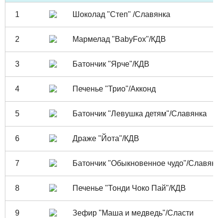
1
Шоколад "Степ" /Славянка
2
Мармелад "BabyFox"/КДВ
3
Батончик "Ярче"/КДВ
4
Печенье "Трио"/Акконд
5
Батончик "Левушка детям"/Славянка
6
Драже "Йота"/КДВ
7
Батончик "Обыкновенное чудо"/Славян
8
Печенье "Тонди Чоко Пай"/КДВ
9
Зефир "Маша и медведь"/Сласти