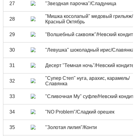
27
"Звездная парочка"/Сладуница
"Мишка косолапый" медовый грильяж/
28
Красный Октябрь
29
"Волшебный саквояж"/Невский кондите
30
"Левушка" шоколадный ирис/Славянка
31
Десерт "Темная ночь"/Невский кондите
"Супер Степ" нуга, арахис, карамель/
32
Славянка
33
"Сливочная Му" суфле/Невский кондит
34
"NO Problem"/Сладкий орешек
35
"Золотая лилия"/Конти