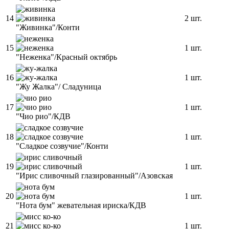
14
2 шт.
"Живинка"/Конти
15
1 шт.
"Неженка"/Красный октябрь
16
1 шт.
"Жу Жалка"/ Сладуница
17
1 шт.
"Чио рио"/КДВ
18
1 шт.
"Сладкое созвучие"/Конти
19
1 шт.
"Ирис сливочный глазированный"/Азовская
20
1 шт.
"Нота бум" жевательная ириска/КДВ
21
1 шт.