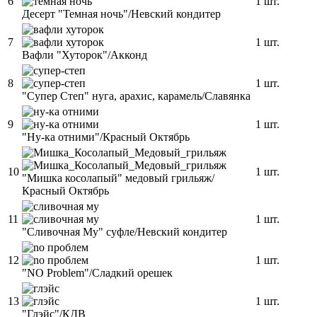
6
1 шт.
Десерт "Темная ночь"/Невский кондитер
7
1 шт.
Вафли "Хуторок"/Акконд
8
1 шт.
"Супер Степ" нуга, арахис, карамель/Славянка
9
1 шт.
"Ну-ка отними"/Красный Октябрь
10
1 шт.
"Мишка косолапый" медовый грильяж/
Красный Октябрь
11
1 шт.
"Сливочная Му" суфле/Невский кондитер
12
1 шт.
"NO Problem"/Сладкий орешек
13
1 шт.
"Глэйс"/КДВ