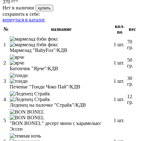
руб.
370
Нет в наличии
купить
сохранить к себе:
вернуться в каталог
кол-
№
название
вес
во
70
1
1 шт.
гр.
Мармелад "BabyFox"/КДВ
50
2
1 шт.
гр.
Батончик "Ярче"/КДВ
30
3
1 шт.
гр.
Печенье "Тонди Чоко Пай"/КДВ
12
4
1 шт.
гр.
Леденец на палочке "Страйк"/КДВ
5
1 шт.
"BON BONEL" десерт мини с карамелью/
Эссен