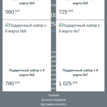
марта №4
марта №5
телефон в городе
Пермь
560
725
руб.
руб.
8 800 200 61 59,
8 342 258 39 59
заказать звонок
Подарки в текстильной упаковке
Наборы первоклассников
Школьные ранцы
Комплексные подарки
Подарочный набор к 8
Подарочный набор к 8
Подарки в жестяной упаковке
марта №6
марта №7
Подарки в картонной упаковке
Подарочные сувениры и игры
780
1 025
руб.
руб.
Подарки в мешочках
Подарки для взрослых
Главная
Каталог подарков
Доставка и оплата