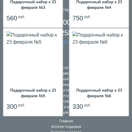
Подарочный набор к 23
Подарочный набор к 23
февраля №3
февраля №4
телефон в городе
Пермь
560
750
руб.
руб.
8 800 200 61 59,
8 342 258 39 59
заказать звонок
Подарки в текстильной упаковке
Наборы первоклассников
Школьные ранцы
Комплексные подарки
Подарочный набор к 23
Подарки в жестяной упаковке
Подарочный набор к 23
hit
февраля №5
Подарки в картонной упаковке
февраля №6
Подарочные сувениры и игры
300
330
руб.
руб.
Подарки в мешочках
Подарки для взрослых
Главная
Каталог подарков