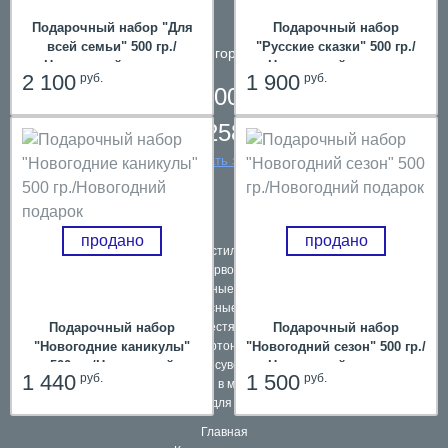
Подарочный набор "Для
Подарочный набор
всей семьи" 500 гр./
"Русские сказки" 500 гр./
телефон в городе
Пермь
Новогодний подарок
Новогодний подарок
2 100
1 900
руб.
руб.
8 800 200 61 59,
8 342 258 39 59
заказать звонок
продано
продано
Подарки в текстильной упаковке
Наборы первоклассников
Школьные ранцы
Комплексные подарки
Подарочный набор
Подарочный набор
Подарки в жестяной упаковке
"Новогодние каникулы"
"Новогодний сезон" 500 гр./
Подарки в картонной упаковке
500 гр./Новогодний
Новогодний подарок
Подарочные сувениры и игры
1 440
1 500
руб.
руб.
подарок
Подарки в мешочках
Подарки для взрослых
Главная