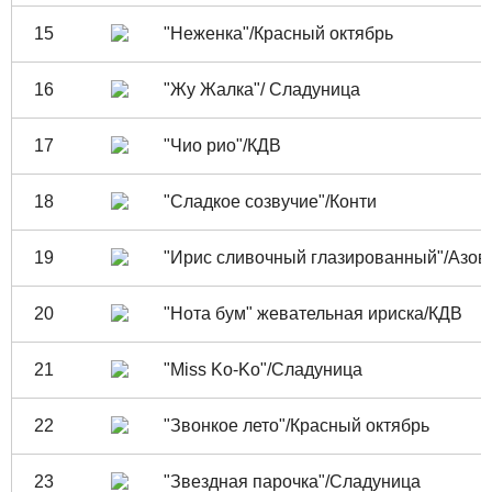
15
"Неженка"/Красный октябрь
16
"Жу Жалка"/ Сладуница
17
"Чио рио"/КДВ
18
"Сладкое созвучие"/Конти
19
"Ирис сливочный глазированный"/Азов
20
"Нота бум" жевательная ириска/КДВ
21
"Miss Ko-Ko"/Сладуница
22
"Звонкое лето"/Красный октябрь
23
"Звездная парочка"/Сладуница