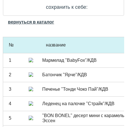
сохранить к себе:
вернуться в каталог
№
название
1
Мармелад "BabyFox"/КДВ
2
Батончик "Ярче"/КДВ
3
Печенье "Тонди Чоко Пай"/КДВ
4
Леденец на палочке "Страйк"/КДВ
"BON BONEL" десерт мини с карамелью
5
Эссен