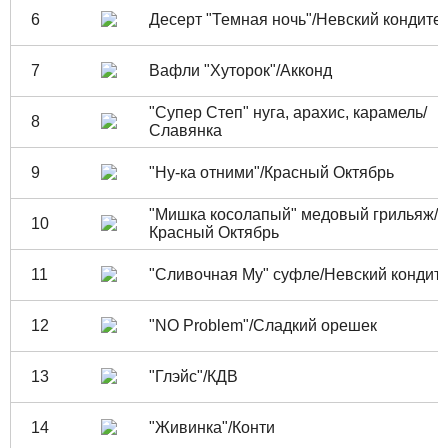
6
Десерт "Темная ночь"/Невский кондите
7
Вафли "Хуторок"/Акконд
"Супер Степ" нуга, арахис, карамель/
8
Славянка
9
"Ну-ка отними"/Красный Октябрь
"Мишка косолапый" медовый грильяж/
10
Красный Октябрь
11
"Сливочная Му" суфле/Невский кондит
12
"NO Problem"/Сладкий орешек
13
"Глэйс"/КДВ
14
"Живинка"/Конти